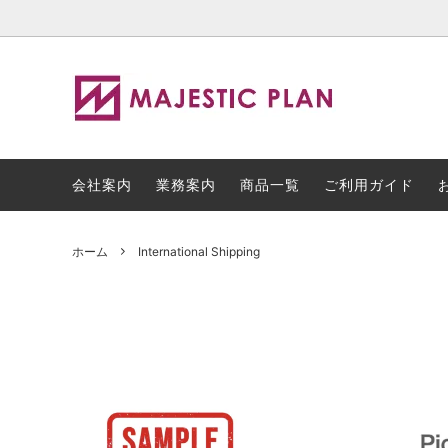
Sticks
会社案内
Bags
業務案
会社案内
業務案内
商品一覧
ご利用ガイド
Goalkeeping
出店依頼
Shoes
アクセ
ホーム
International Shipping