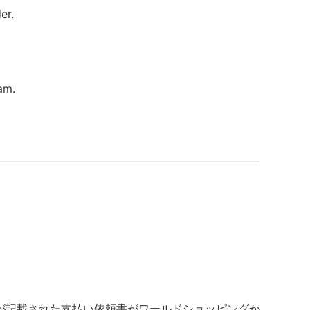
er.
am.
が記載された支払い依頼書がワールドショッピングか