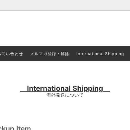
内
Accessories
商品一覧
お問い合わせ
メルマガ登録・解除
International Shipping
ス
お得なSale商品
販売店リスト
International Shipping
海外発送について