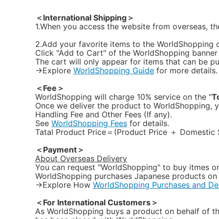
＜International Shipping＞
1.When you access the website from overseas, the
2.Add your favorite items to the WorldShopping c
Click "Add to Cart" of the WorldShopping banner 
The cart will only appear for items that can be p
→Explore
WorldShopping Guide
for more details.
＜Fee＞
WorldShopping will charge 10% service on the "
T
Once we deliver the product to WorldShopping, y
Handling Fee and Other Fees (If any).
See
WorldShopping Fees
for details.
Tatal Product Price＝(Product Price ＋ Domestic S
＜Payment＞
About Overseas Delivery
You can request "WorldShopping" to buy itmes on
WorldShopping purchases Japanese products on y
→Explore How
WorldShopping Purchases and Del
＜For International Customers＞
As WorldShopping buys a product on behalf of the