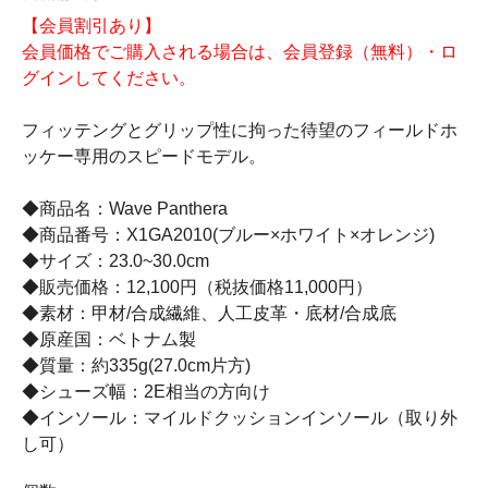
【会員割引あり】
会員価格でご購入される場合は、会員登録（無料）・ロ
グインしてください。
フィッテングとグリップ性に拘った待望のフィールドホ
ッケー専用のスピードモデル。
◆商品名：Wave Panthera
◆商品番号：X1GA2010(ブルー×ホワイト×オレンジ)
◆サイズ：23.0~30.0cm
◆販売価格：12,100円（税抜価格11,000円）
◆素材：甲材/合成繊維、人工皮革・底材/合成底
◆原産国：ベトナム製
◆質量：約335g(27.0cm片方)
◆シューズ幅：2E相当の方向け
◆インソール：マイルドクッションインソール（取り外
し可）